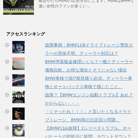
最近やたらMINIの広告を目にします。MINIはBMWと
違い女性のファンが多くい ...
アクセスランキング
故障事例：BMW118iドライブトレーン警告エ
ラーが意味不明。ディーラー対応は？
BMW塗装板金修理いくら？一般とディーラー
価格比較。お得な場合とそうじゃない場合
BMW車検で損!?相見積り必須。ディーラー車
検とオートバックス車検で感じたこと。
故障？【BMWエンジン始動トラブル】あれ？
かからない・・・
「くそったれ！！！」と言いたくなるドライ
ブトレーン、BMW雨の日足回り問題。
【BMW116i故障】1シリーズトラブル。オー
バヒートの対処法に疑問。カウントダウン？