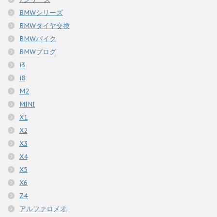
BMWシリーズ
BMWタイヤ交換
BMWバイク
BMWブログ
i3
i8
M2
MINI
X1
X2
X3
X4
X5
X6
Z4
アルファロメオ