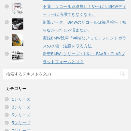
不覚！リコール連絡無し！やっぱりBMWディ
ーラーは信用できなくなる。
衝撃データ、BMWのリコールは毎月報告！知
らなかったじゃ済まない。
実録BMW洗車「半端ないって」フロントガラ
スの水垢・油膜を取る方法
新型BMW1シリーズ：UKL・FAAR・CLARプ
ラットフォームとは？
カテゴリー
1シリーズ
2シリーズ
3シリーズ
5シリーズ
7シリーズ