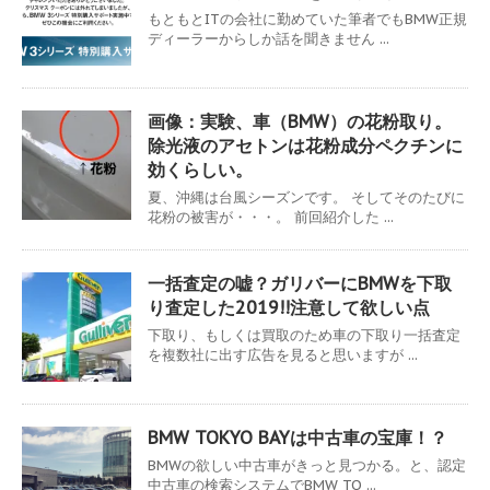
もともとITの会社に勤めていた筆者でもBMW正規
ディーラーからしか話を聞きません ...
画像：実験、車（BMW）の花粉取り。
除光液のアセトンは花粉成分ペクチンに
効くらしい。
夏、沖縄は台風シーズンです。 そしてそのたびに
花粉の被害が・・・。 前回紹介した ...
一括査定の嘘？ガリバーにBMWを下取
り査定した2019!!注意して欲しい点
下取り、もしくは買取のため車の下取り一括査定
を複数社に出す広告を見ると思いますが ...
BMW TOKYO BAYは中古車の宝庫！？
BMWの欲しい中古車がきっと見つかる。と、認定
中古車の検索システムでBMW TO ...