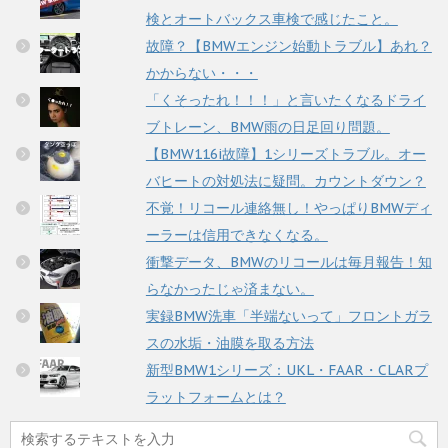
検とオートバックス車検で感じたこと。
故障？【BMWエンジン始動トラブル】あれ？
かからない・・・
「くそったれ！！！」と言いたくなるドライ
ブトレーン、BMW雨の日足回り問題。
【BMW116i故障】1シリーズトラブル。オー
バヒートの対処法に疑問。カウントダウン？
不覚！リコール連絡無し！やっぱりBMWディ
ーラーは信用できなくなる。
衝撃データ、BMWのリコールは毎月報告！知
らなかったじゃ済まない。
実録BMW洗車「半端ないって」フロントガラ
スの水垢・油膜を取る方法
新型BMW1シリーズ：UKL・FAAR・CLARプ
ラットフォームとは？