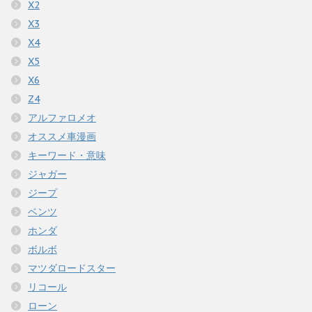
X2
X3
X4
X5
X6
Z4
アルファロメオ
オススメ車漫画
キーワード・意味
ジャガー
ジープ
ベンツ
ホンダ
ボルボ
マツダロードスター
リコール
ローン