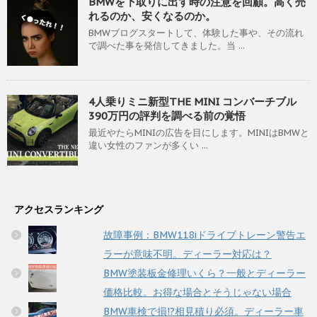
BMWを下取りに出す時の注意を回顧。高く売
れるのか、安くなるのか。
BMWブログスタートして、体験した事や、その流れ
で調べた事を発信してきました。当 ...
4人乗りミニ新型THE MINI コンバーチブル
390万円の評判を調べる前の覚悟
最近やたらMINIの広告を目にします。MINIはBMWと
違い女性のファンが多くい ...
アクセスランキング
故障事例：BMW118iドライブトレーン警告エ
ラーが意味不明。ディーラー対応は？
BMW塗装板金修理いくら？一般とディーラー
価格比較。お得な場合とそうじゃない場合
BMW車検で損!?相見積り必須。ディーラー車