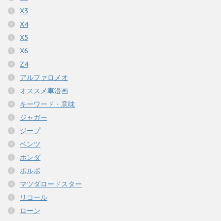
X3
X4
X5
X6
Z4
アルファロメオ
オススメ車漫画
キーワード・意味
ジャガー
ジープ
ベンツ
ホンダ
ボルボ
マツダロードスター
リコール
ローン