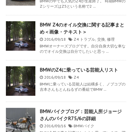
BMWの中でも人気のZ4が生産終了。 時期BMWの
ZシリーズはZ5という名称で2 ...
BMW Z4のオイル交換に関する記事まと
め＜画像・テキスト＞
2016/09/18
Z4
トラブル
,
交換
,
修理
BMWオーナーズブログです。自分自身大切な車な
のでオイル交換は自分でしたいと思っ ...
BMWのZ4に乗っている芸能人リスト
2016/09/18
Z4
BMWに乗っている芸能人は結構多く、ノブコブの
吉本さんもとんねるずの番組でBMW ...
BMWバイクブログ：芸能人所ジョージ
さんのバイクR75/6の詳細
2016/09/16
BMWバイク