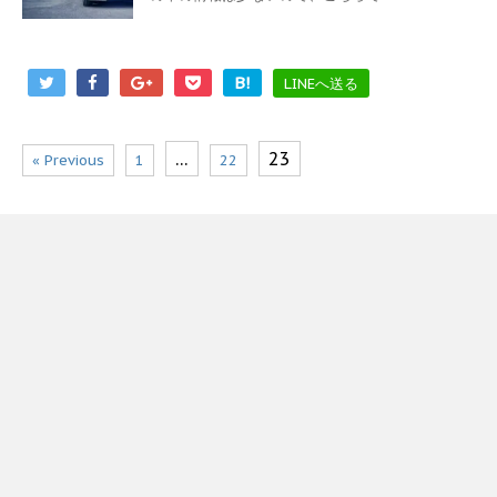
B!
LINEへ送る
…
23
« Previous
1
22