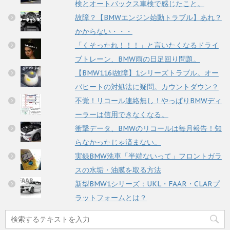
検とオートバックス車検で感じたこと。
故障？【BMWエンジン始動トラブル】あれ？
かからない・・・
「くそったれ！！！」と言いたくなるドライ
ブトレーン、BMW雨の日足回り問題。
【BMW116i故障】1シリーズトラブル。オー
バヒートの対処法に疑問。カウントダウン？
不覚！リコール連絡無し！やっぱりBMWディ
ーラーは信用できなくなる。
衝撃データ、BMWのリコールは毎月報告！知
らなかったじゃ済まない。
実録BMW洗車「半端ないって」フロントガラ
スの水垢・油膜を取る方法
新型BMW1シリーズ：UKL・FAAR・CLARプ
ラットフォームとは？