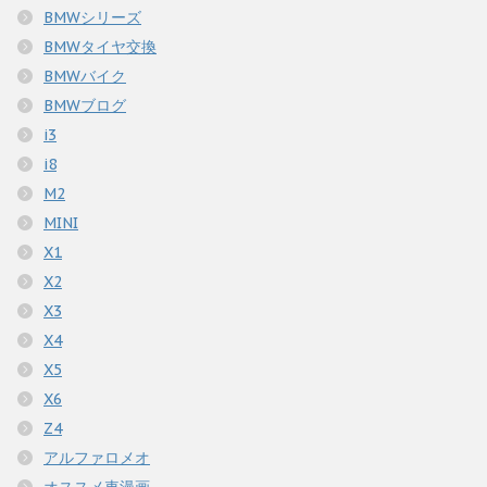
BMWシリーズ
BMWタイヤ交換
BMWバイク
BMWブログ
i3
i8
M2
MINI
X1
X2
X3
X4
X5
X6
Z4
アルファロメオ
オススメ車漫画