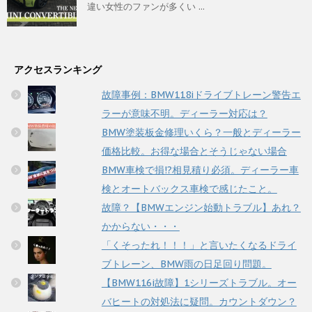
違い女性のファンが多くい ...
アクセスランキング
故障事例：BMW118iドライブトレーン警告エ
ラーが意味不明。ディーラー対応は？
BMW塗装板金修理いくら？一般とディーラー
価格比較。お得な場合とそうじゃない場合
BMW車検で損!?相見積り必須。ディーラー車
検とオートバックス車検で感じたこと。
故障？【BMWエンジン始動トラブル】あれ？
かからない・・・
「くそったれ！！！」と言いたくなるドライ
ブトレーン、BMW雨の日足回り問題。
【BMW116i故障】1シリーズトラブル。オー
バヒートの対処法に疑問。カウントダウン？