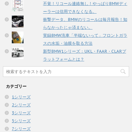
不覚！リコール連絡無し！やっぱりBMWディ
ーラーは信用できなくなる。
衝撃データ、BMWのリコールは毎月報告！知
らなかったじゃ済まない。
実録BMW洗車「半端ないって」フロントガラ
スの水垢・油膜を取る方法
新型BMW1シリーズ：UKL・FAAR・CLARプ
ラットフォームとは？
カテゴリー
1シリーズ
2シリーズ
3シリーズ
5シリーズ
7シリーズ