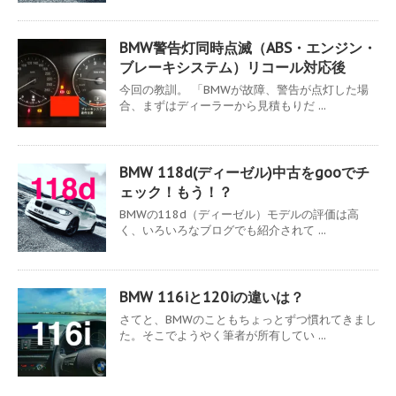
BMW警告灯同時点滅（ABS・エンジン・
ブレーキシステム）リコール対応後
今回の教訓。 「BMWが故障、警告が点灯した場
合、まずはディーラーから見積もりだ ...
BMW 118d(ディーゼル)中古をgooでチ
ェック！もう！？
BMWの118d（ディーゼル）モデルの評価は高
く、いろいろなブログでも紹介されて ...
BMW 116iと120iの違いは？
さてと、BMWのこともちょっとずつ慣れてきまし
た。そこでようやく筆者が所有してい ...