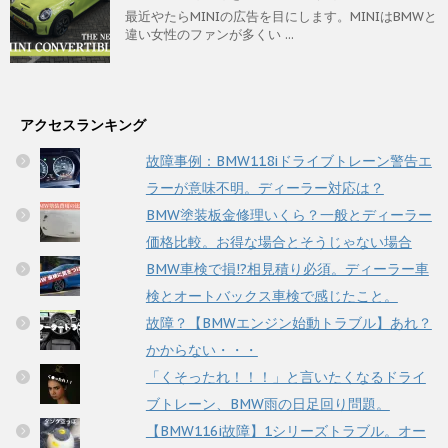
最近やたらMINIの広告を目にします。MINIはBMWと
違い女性のファンが多くい ...
アクセスランキング
故障事例：BMW118iドライブトレーン警告エ
ラーが意味不明。ディーラー対応は？
BMW塗装板金修理いくら？一般とディーラー
価格比較。お得な場合とそうじゃない場合
BMW車検で損!?相見積り必須。ディーラー車
検とオートバックス車検で感じたこと。
故障？【BMWエンジン始動トラブル】あれ？
かからない・・・
「くそったれ！！！」と言いたくなるドライ
ブトレーン、BMW雨の日足回り問題。
【BMW116i故障】1シリーズトラブル。オー