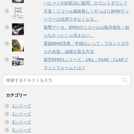
バヒートの対処法に疑問。カウントダウン？
不覚！リコール連絡無し！やっぱりBMWディ
ーラーは信用できなくなる。
衝撃データ、BMWのリコールは毎月報告！知
らなかったじゃ済まない。
実録BMW洗車「半端ないって」フロントガラ
スの水垢・油膜を取る方法
新型BMW1シリーズ：UKL・FAAR・CLARプ
ラットフォームとは？
カテゴリー
1シリーズ
2シリーズ
3シリーズ
5シリーズ