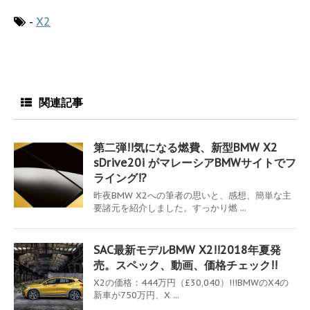
-
X2
関連記事
第二弾!!気になる燃費、新型BMW X2
sDrive20i がマレーシアBMWサイトでフ
ライング!?
昨夜BMW X2への筆者の思いと、感想、簡単な主
要諸元を紹介しました。すっかり燃 ...
SAC最新モデルBMW X2!!2018年夏発
売。スペック、動画、価格チェック!!
X2の価格：444万円（£30,040）!!!BMWのX4の
新車が750万円、X ...