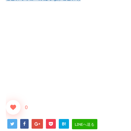
0
B!
LINEへ送る