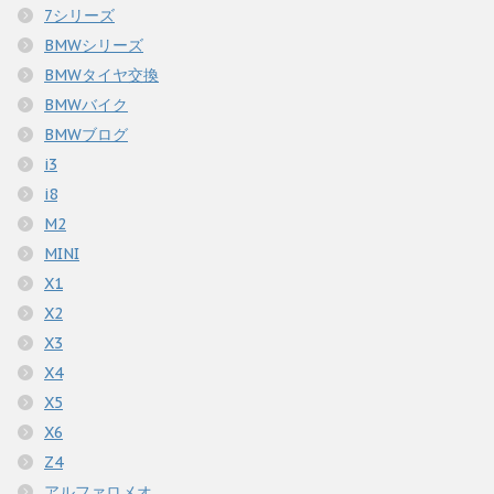
7シリーズ
BMWシリーズ
BMWタイヤ交換
BMWバイク
BMWブログ
i3
i8
M2
MINI
X1
X2
X3
X4
X5
X6
Z4
アルファロメオ