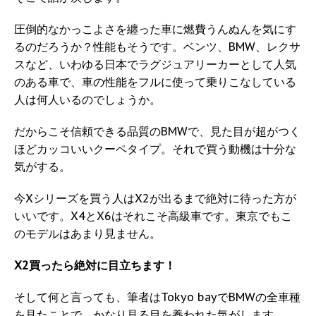
圧倒的なかっこよさを纏った車に燃費うんぬんを気にす
るのだろうか？性能もそうです。ベンツ、BMW、レクサ
スなど、いわゆる日本でラグジュアリーカーとして人気
のある車で、車の性能をフルに使って乗りこなしている
人は何人いるのでしょうか。
だからこそ信頼できる品質のBMWで、見た目が超がつく
ほどカッコいいクーペタイプ。それで買う動機は十分な
気がする。
今Xシリーズを買う人はX2が出るまで絶対に待った方が
いいです。X4とX6はそれこそ高級車です。東京でもこ
のモデルはあまり見ません。
X2買ったら絶対に目立ちます！
そして何と言っても、筆者はTokyo bayでBMWの全車種
を見たことで、かなり見る目を養われた気がします。