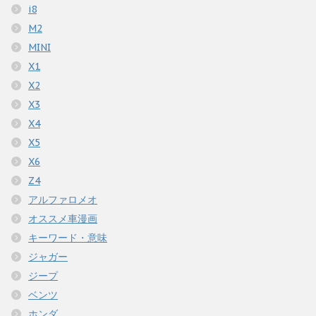
i8
M2
MINI
X1
X2
X3
X4
X5
X6
Z4
アルファロメオ
オススメ車漫画
キーワード・意味
ジャガー
ジープ
ベンツ
ホンダ