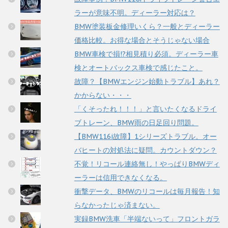
ラーが意味不明。ディーラー対応は？
BMW塗装板金修理いくら？一般とディーラー
価格比較。お得な場合とそうじゃない場合
BMW車検で損!?相見積り必須。ディーラー車
検とオートバックス車検で感じたこと。
故障？【BMWエンジン始動トラブル】あれ？
かからない・・・
「くそったれ！！！」と言いたくなるドライ
ブトレーン、BMW雨の日足回り問題。
【BMW116i故障】1シリーズトラブル。オー
バヒートの対処法に疑問。カウントダウン？
不覚！リコール連絡無し！やっぱりBMWディ
ーラーは信用できなくなる。
衝撃データ、BMWのリコールは毎月報告！知
らなかったじゃ済まない。
実録BMW洗車「半端ないって」フロントガラ