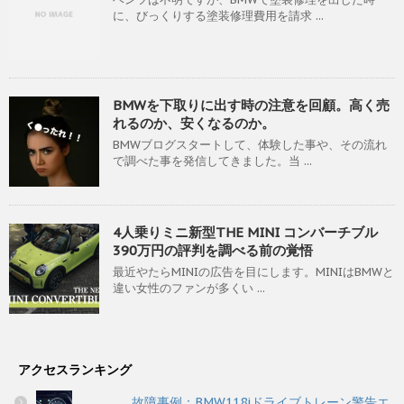
に、びっくりする塗装修理費用を請求 ...
BMWを下取りに出す時の注意を回顧。高く売
れるのか、安くなるのか。
BMWブログスタートして、体験した事や、その流れ
で調べた事を発信してきました。当 ...
4人乗りミニ新型THE MINI コンバーチブル
390万円の評判を調べる前の覚悟
最近やたらMINIの広告を目にします。MINIはBMWと
違い女性のファンが多くい ...
アクセスランキング
故障事例：BMW118iドライブトレーン警告エ