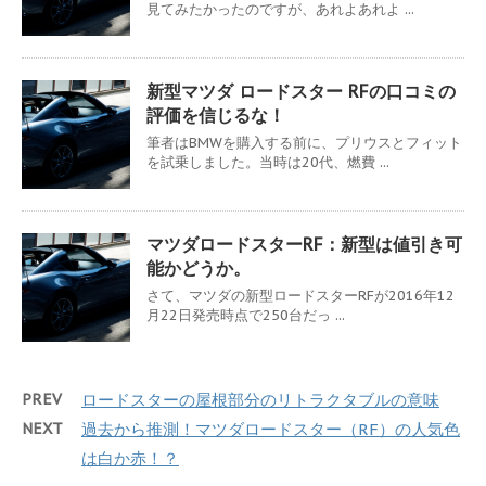
見てみたかったのですが、あれよあれよ ...
新型マツダ ロードスター RFの口コミの
評価を信じるな！
筆者はBMWを購入する前に、プリウスとフィット
を試乗しました。当時は20代、燃費 ...
マツダロードスターRF：新型は値引き可
能かどうか。
さて、マツダの新型ロードスターRFが2016年12
月22日発売時点で250台だっ ...
PREV
ロードスターの屋根部分のリトラクタブルの意味
NEXT
過去から推測！マツダロードスター（RF）の人気色
は白か赤！？