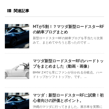
関連記事
MTが5割！？マツダ新型ロードスターRF
の納車ブログまとめ
新型ロードスターRFの納車ブログを手当たり次第
みて、まとめてやろうと思ったのです ...
マツダ新型ロードスターRFのハードトッ
プをまとめました（動画・画像）
BMW Z4でも常にファンが分かれる分岐点。ハー
ドトップかソフトトップか。です。 ...
マツダ：新型ロードスターRFに試乗！初
心者向けの評価とポイント。
沖縄のマツダに行ってきました。展示車を実際に