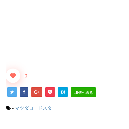
0
B!
LINEへ送る
-
マツダロードスター