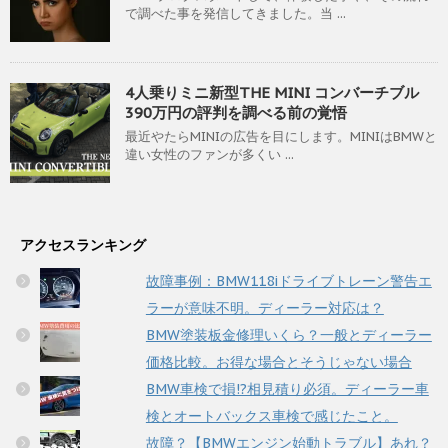
で調べた事を発信してきました。当 ...
4人乗りミニ新型THE MINI コンバーチブル
390万円の評判を調べる前の覚悟
最近やたらMINIの広告を目にします。MINIはBMWと
違い女性のファンが多くい ...
アクセスランキング
故障事例：BMW118iドライブトレーン警告エ
ラーが意味不明。ディーラー対応は？
BMW塗装板金修理いくら？一般とディーラー
価格比較。お得な場合とそうじゃない場合
BMW車検で損!?相見積り必須。ディーラー車
検とオートバックス車検で感じたこと。
故障？【BMWエンジン始動トラブル】あれ？