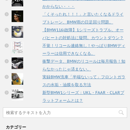
かからない・・・
「くそったれ！！！」と言いたくなるドライ
ブトレーン、BMW雨の日足回り問題。
【BMW116i故障】1シリーズトラブル。オー
バヒートの対処法に疑問。カウントダウン？
不覚！リコール連絡無し！やっぱりBMWディ
ーラーは信用できなくなる。
衝撃データ、BMWのリコールは毎月報告！知
らなかったじゃ済まない。
実録BMW洗車「半端ないって」フロントガラ
スの水垢・油膜を取る方法
新型BMW1シリーズ：UKL・FAAR・CLARプ
ラットフォームとは？
カテゴリー