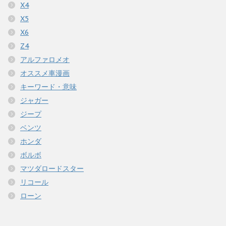
X4
X5
X6
Z4
アルファロメオ
オススメ車漫画
キーワード・意味
ジャガー
ジープ
ベンツ
ホンダ
ボルボ
マツダロードスター
リコール
ローン