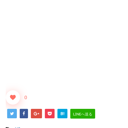
0
B!
LINEへ送る