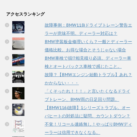
アクセスランキング
故障事例：BMW118iドライブトレーン警告エ
ラーが意味不明。ディーラー対応は？
BMW塗装板金修理いくら？一般とディーラー
価格比較。お得な場合とそうじゃない場合
BMW車検で損!?相見積り必須。ディーラー車
検とオートバックス車検で感じたこと。
故障？【BMWエンジン始動トラブル】あれ？
かからない・・・
「くそったれ！！！」と言いたくなるドライ
ブトレーン、BMW雨の日足回り問題。
【BMW116i故障】1シリーズトラブル。オー
バヒートの対処法に疑問。カウントダウン？
不覚！リコール連絡無し！やっぱりBMWディ
ーラーは信用できなくなる。