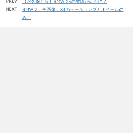
PREV
【永久保存版】BMW X3の故障が話題に？
NEXT
BMWフェチ画像：X3のテールランプとホイールの
み！