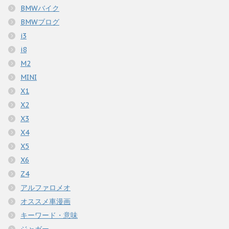
BMWバイク
BMWブログ
i3
i8
M2
MINI
X1
X2
X3
X4
X5
X6
Z4
アルファロメオ
オススメ車漫画
キーワード・意味