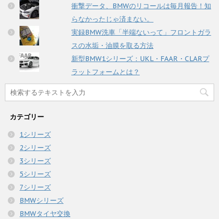
衝撃データ、BMWのリコールは毎月報告！知
らなかったじゃ済まない。
実録BMW洗車「半端ないって」フロントガラ
スの水垢・油膜を取る方法
新型BMW1シリーズ：UKL・FAAR・CLARプ
ラットフォームとは？
カテゴリー
1シリーズ
2シリーズ
3シリーズ
5シリーズ
7シリーズ
BMWシリーズ
BMWタイヤ交換