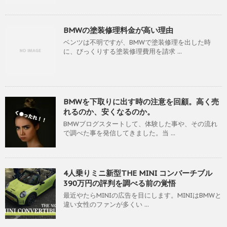
BMWの塗装修理料金が高い理由
ベンツは不明ですが、BMWで塗装修理を出した時
に、びっくりする塗装修理費用を請求 ...
BMWを下取りに出す時の注意を回顧。高く売
れるのか、安くなるのか。
BMWブログスタートして、体験した事や、その流れ
で調べた事を発信してきました。当 ...
4人乗りミニ新型THE MINI コンバーチブル
390万円の評判を調べる前の覚悟
最近やたらMINIの広告を目にします。MINIはBMWと
違い女性のファンが多くい ...