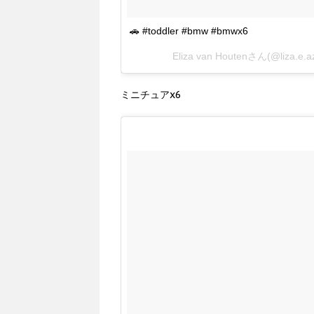
🚗 #toddler #bmw #bmwx6
Eliza van Houtenさん(@liza.
ミニチュアx6