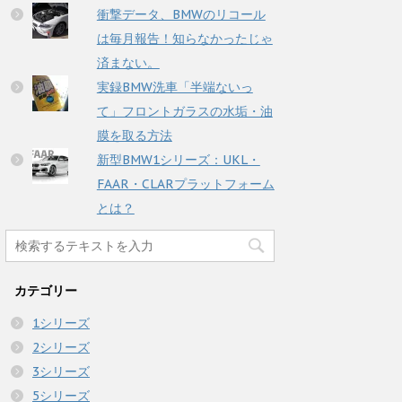
衝撃データ、BMWのリコール
は毎月報告！知らなかったじゃ
済まない。
実録BMW洗車「半端ないっ
て」フロントガラスの水垢・油
膜を取る方法
新型BMW1シリーズ：UKL・
FAAR・CLARプラットフォーム
とは？
カテゴリー
1シリーズ
2シリーズ
3シリーズ
5シリーズ