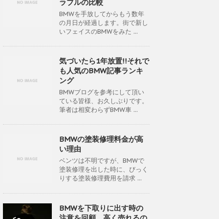
ラブルの比較
BMWを手放してからもう数年
の月日が経過します。街で新し
いフェイスのBMWをみた ...
気づいたら1年放置!!それで
も人気のBMW記事ランキ
ング
BMWブログを参考にして頂い
ている皆様、お久しぶりです。
筆者は相変わらずBMW車 ...
BMWの塗装修理料金が高
い理由
ベンツは不明ですが、BMWで
塗装修理を出した時に、びっく
りする塗装修理費用を請求 ...
BMWを下取りに出す時の
注意を回顧。高く売れるの