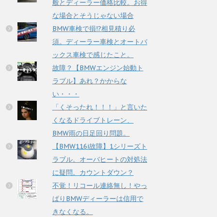
般とディーラー価格比較。お得
な場合とそうじゃない場合
BMW車検で損!?相見積り必
須。ディーラー車検とオートバ
ックス車検で感じたこと。
故障？【BMWエンジン始動ト
ラブル】あれ？かからな
い・・・
「くそったれ！！！」と言いた
くなるドライブトレーン、
BMW雨の日足回り問題。
【BMW116i故障】1シリーズト
ラブル。オーバヒートの対処法
に疑問。カウントダウン？
不覚！リコール連絡無し！やっ
ぱりBMWディーラーは信用で
きなくなる。