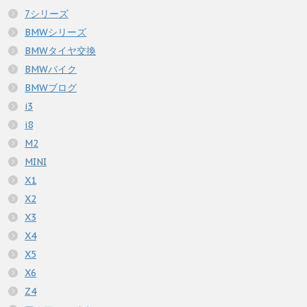
7シリーズ
BMWシリーズ
BMWタイヤ交換
BMWバイク
BMWブログ
i3
i8
M2
MINI
X1
X2
X3
X4
X5
X6
Z4