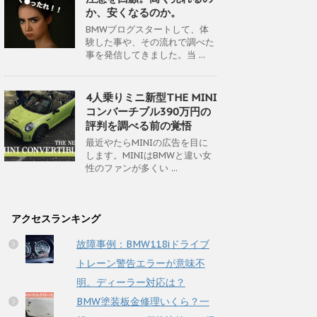
か、安くなるのか。
BMWブログスタートして、体
験した事や、その流れで調べた
事を発信してきました。当 ...
4人乗りミニ新型THE MINI
コンバーチブル390万円の
評判を調べる前の覚悟
最近やたらMINIの広告を目に
します。MINIはBMWと違い女
性のファンが多くい ...
アクセスランキング
故障事例：BMW118iドライブ
トレーン警告エラーが意味不
明。ディーラー対応は？
BMW塗装板金修理いくら？一