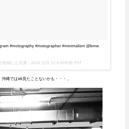
ogram #motography #motographer #minimalism @bmw
ain)が投稿した写真 -
2016 12月 11 8:45午前 PST
！沖縄ではx6見たことないかも・・・。